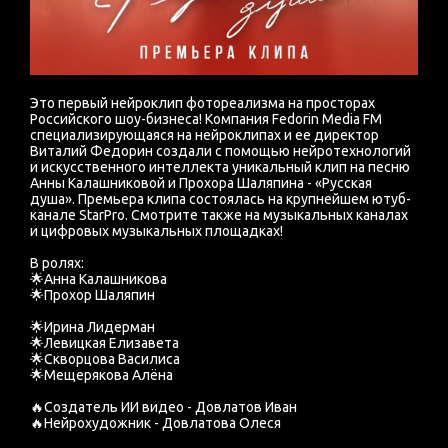
Это первый нейроклип фотореализма на просторах
Российского шоу-бизнеса! Компания Fedorin Media FM
специализирующаяся на нейроклипах и ее директор
Виталий Федорин создали с помощью нейротехнологий
и искусственного интеллекта уникальный клип на песню
Анны Калашниковой и Прохора Шаляпина - «Русская
душа». Премьера клипа состоялась на крупнейшем ютуб-
канале StarPro. Смотрите также на музыкальных каналах
и цифровых музыкальных площадках!
В ролях:
🌟Анна Калашникова
🌟Прохор Шаляпин
🌟Ирина Лидерман
🌟Левицкая Елизавета
🌟Скворцова Василиса
🌟Мещерякова Алёна
🔥Создатель ИИ видео - Довлатов Иван
🔥Нейрохудожник - Довлатова Олеся