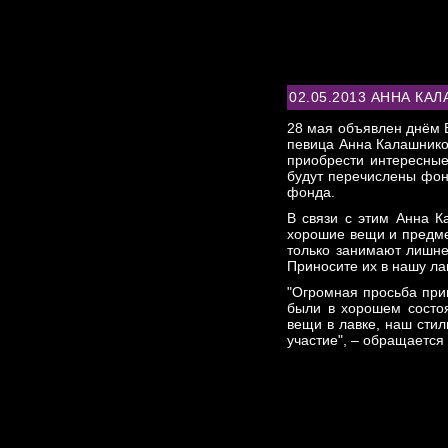
ГЛАВНАЯ
НОВОСТИ
БИОГРАФИЯ
ФОТО
В
02.05.2013 АННА КА
28 мая объявлен днём Б
певица Анна Калашников
приобрести интересные
будут перечислены фон
фонда.
В связи с этим Анна К
хорошие вещи и предме
только занимают лишне
Приносите их в нашу ла
"Огромная просьба при
были в хорошем состоя
вещи в лавке, наш сти
участие", – обращаетс