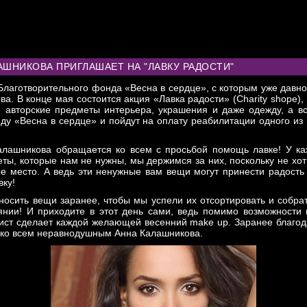
ИДЕО
АУДИО
ПРЕССА
CHARITY
КОНТАКТЫ
ВК СООБЩЕСТ
ЛАШНИКОВА ПРИГЛАШАЕТ НА "ЛАВКУ РАДОСТИ"
лаготворительного фонда «Весна в сердце», с которым уже давно
а. В конце мая состоится акция «Лавка радости» (Charity shope),
 авторские предметы интерьера, украшения и даже одежду, а в
ду «Весна в сердце» и пойдут на оплату реабилитации одного из 
алашникова обращается ко всем с просьбой помощь лавке! У ка
ты, которые нам не нужны, мы держимся за них, поскольку не хот
е место. А ведь эти ненужные вам вещи могут принести радость 
вку!
носить вещи заранее, чтобы мы успели их отсортировать и собрат
нии! И приходите в этот день сами, ведь помимо возможности
лист сделает каждой желающей весенний make up. Заранее благо
я ко всем неравнодушным Анна Калашникова.